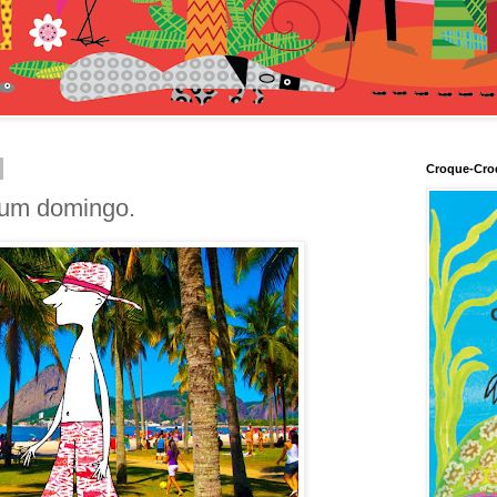
Croque-Cro
num domingo.