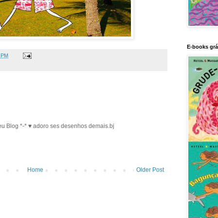
E-books grá
 PM
eu Blog *-* ♥ adoro ses desenhos demais.bj
Home
Older Post