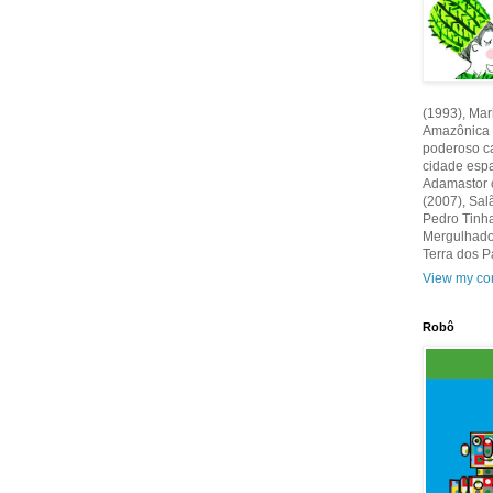
(1993), Mar
Amazônica d
poderoso ca
cidade espa
Adamastor o
(2007), Sal
Pedro Tinh
Mergulhador
Terra dos P
View my com
Robô