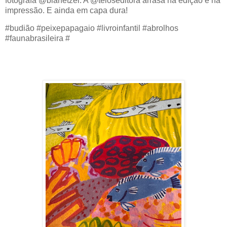
fotógrafa @biahetzel. A @teloseditora arrasa na edição e na
impressão. E ainda em capa dura!
#budião #peixepapagaio #livroinfantil #abrolhos
#faunabrasileira #